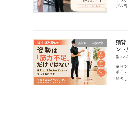
グを専
猫背
姿勢矯正・姿勢改善
ント
202
猫背や
重心・
解説し