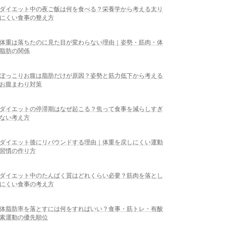
ダイエット中の夜ご飯は何を食べる？栄養学から考える太り
にくい食事の整え方
体重は落ちたのに見た目が変わらない理由｜姿勢・筋肉・体
脂肪の関係
ぽっこりお腹は脂肪だけが原因？姿勢と筋力低下から考える
お腹まわり対策
ダイエットの停滞期はなぜ起こる？焦って食事を減らしすぎ
ない考え方
ダイエット後にリバウンドする理由｜体重を戻しにくい運動
習慣の作り方
ダイエット中のたんぱく質はどれくらい必要？筋肉を落とし
にくい食事の考え方
体脂肪率を落とすには何をすればいい？食事・筋トレ・有酸
素運動の優先順位