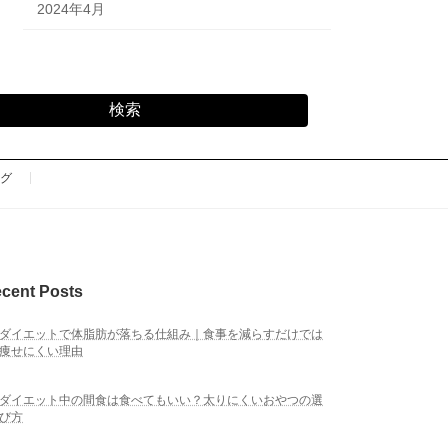
2024年4月
検索
グ
cent Posts
ダイエットで体脂肪が落ちる仕組み｜食事を減らすだけでは
痩せにくい理由
ダイエット中の間食は食べてもいい？太りにくいおやつの選
び方