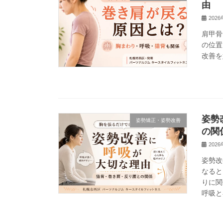
由
202
肩甲骨
の位置
改善を
姿勢
姿勢矯正・姿勢改善
の関
202
姿勢改
なると
りに関
呼吸と