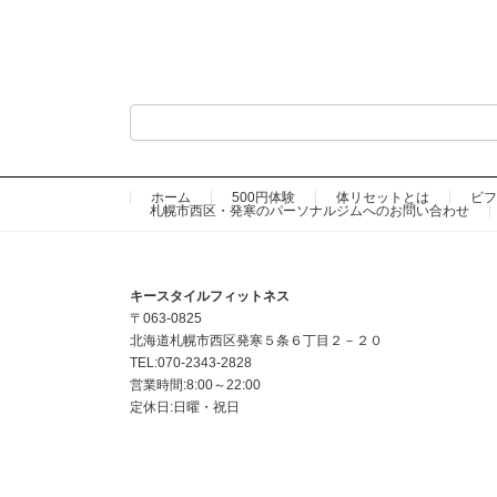
ホーム
500円体験
体リセットとは
ビフ
札幌市西区・発寒のパーソナルジムへのお問い合わせ
キースタイルフィットネス
〒063-0825
北海道札幌市西区発寒５条６丁目２－２０
TEL:070-2343-2828
営業時間:8:00～22:00
定休日:日曜・祝日