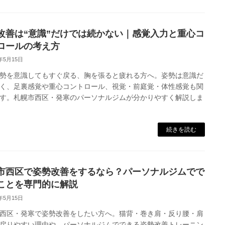
改善は“意識”だけでは続かない｜感覚入力と重心コ
ロールの考え方
6年5月15日
勢を意識してもすぐ戻る、胸を張ると疲れる方へ。姿勢は意識だ
く、足裏感覚や重心コントロール、視覚・前庭覚・体性感覚も関
す。札幌市西区・発寒のパーソナルジムが分かりやすく解説しま
続きを読む
市西区で姿勢改善をするなら？パーソナルジムでで
ことを専門的に解説
6年5月15日
西区・発寒で姿勢改善をしたい方へ。猫背・巻き肩・反り腰・肩
戻りやすい理由や、パーソナルジムでできる姿勢改善トレーニン