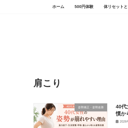
コ
ナ
ホーム
500円体験
体リセットと
ン
ビ
テ
ゲ
ン
ー
ツ
シ
へ
ョ
ス
ン
キ
に
ッ
移
プ
動
肩こり
40
姿勢矯正・姿勢改善
慣か
202