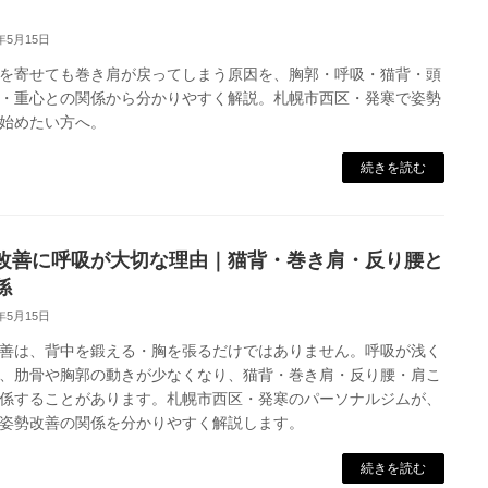
6年5月15日
を寄せても巻き肩が戻ってしまう原因を、胸郭・呼吸・猫背・頭
・重心との関係から分かりやすく解説。札幌市西区・発寒で姿勢
始めたい方へ。
続きを読む
改善に呼吸が大切な理由｜猫背・巻き肩・反り腰と
係
6年5月15日
善は、背中を鍛える・胸を張るだけではありません。呼吸が浅く
、肋骨や胸郭の動きが少なくなり、猫背・巻き肩・反り腰・肩こ
係することがあります。札幌市西区・発寒のパーソナルジムが、
姿勢改善の関係を分かりやすく解説します。
続きを読む