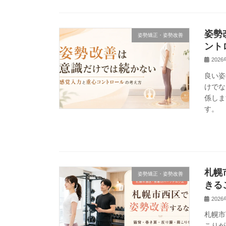
姿勢
姿勢矯正・姿勢改善
ント
202
良い姿
けでな
係しま
す。
札幌
姿勢矯正・姿勢改善
きる
202
札幌市
こりが