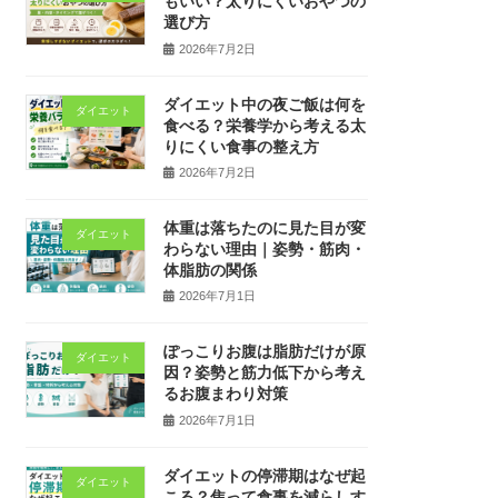
もいい？太りにくいおやつの
選び方
2026年7月2日
ダイエット中の夜ご飯は何を
ダイエット
食べる？栄養学から考える太
りにくい食事の整え方
2026年7月2日
体重は落ちたのに見た目が変
ダイエット
わらない理由｜姿勢・筋肉・
体脂肪の関係
2026年7月1日
ぽっこりお腹は脂肪だけが原
ダイエット
因？姿勢と筋力低下から考え
るお腹まわり対策
2026年7月1日
ダイエットの停滞期はなぜ起
ダイエット
こる？焦って食事を減らしす