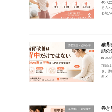
40代
る方へ
姿勢が
猫背
姿勢矯正・姿勢改善
頭の
202
猫背は
さ、胸
西区・
巻き
姿勢矯正・姿勢改善