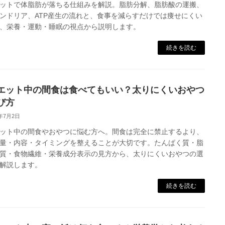
ットで体脂肪が落ちる仕組みを解説。脂肪分解、脂肪酸の運搬、
ンドリア、ATP産生の流れと、食事を減らすだけでは痩せにくい
、栄養・運動・睡眠の視点から説明します。
続きを読む
エット中の間食は食べてもいい？太りにくいおやつ
び方
6年7月2日
ット中の間食やおやつに悩む方へ。間食は完全に禁止するより、
量・内容・タイミングを整えることが大切です。たんぱく質・脂
質・食物繊維・栄養成分表示の見方から、太りにくいおやつの選
解説します。
続きを読む