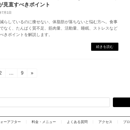
が見直すべきポイント
6年7月1日
減らしているのに痩せない、体脂肪が落ちないと悩む方へ。食事
でなく、たんぱく質不足、筋肉量、活動量、睡眠、ストレスなど
べきポイントを解説します。
続きを読む
固
2
…
固
9
»
定
定
ペ
ペ
ー
ー
ジ
ジ
ォーアフター
料金・メニュー
よくある質問
アクセス
ブロ