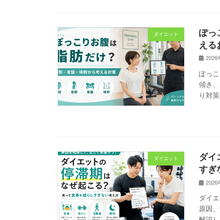
ぽっ
ダイエット
える
202
ぽっこ
傾き、
り対策
ダイ
ダイエット
すぎ
202
ダイエ
原因、
解説し