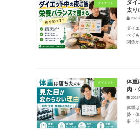
ダイ
ダイエット
太り
202
ダイエ
べても
関係か
体重
ダイエット
肉・
202
体重は
勢・体
事・筋