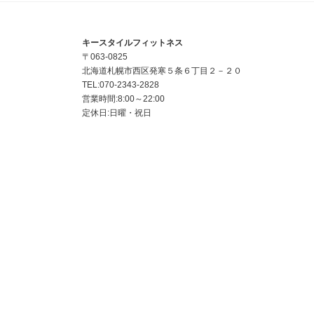
ー
ジ
キースタイルフィットネス
〒063-0825
送
北海道札幌市西区発寒５条６丁目２－２０
TEL:070-2343-2828
り
営業時間:8:00～22:00
定休日:日曜・祝日