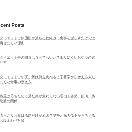
cent Posts
ダイエットで体脂肪が落ちる仕組み｜食事を減らすだけでは
痩せにくい理由
ダイエット中の間食は食べてもいい？太りにくいおやつの選
び方
ダイエット中の夜ご飯は何を食べる？栄養学から考える太り
にくい食事の整え方
体重は落ちたのに見た目が変わらない理由｜姿勢・筋肉・体
脂肪の関係
ぽっこりお腹は脂肪だけが原因？姿勢と筋力低下から考える
お腹まわり対策