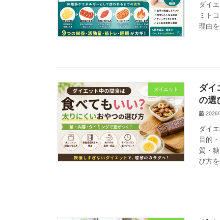
ダイエ
ミトコ
理由を
ダイ
ダイエット
の選
202
ダイエ
目的・
質・糖
び方を