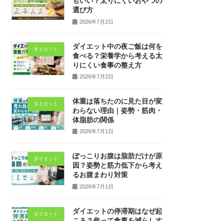
もいい？太りにくいおやつの
選び方
2026年7月2日
ダイエット中の夜ご飯は何を
ダイエット
食べる？栄養学から考える太
りにくい食事の整え方
2026年7月2日
体重は落ちたのに見た目が変
ダイエット
わらない理由｜姿勢・筋肉・
体脂肪の関係
2026年7月1日
ぽっこりお腹は脂肪だけが原
ダイエット
因？姿勢と筋力低下から考え
るお腹まわり対策
2026年7月1日
ダイエットの停滞期はなぜ起
ダイエット
こる？焦って食事を減らしす