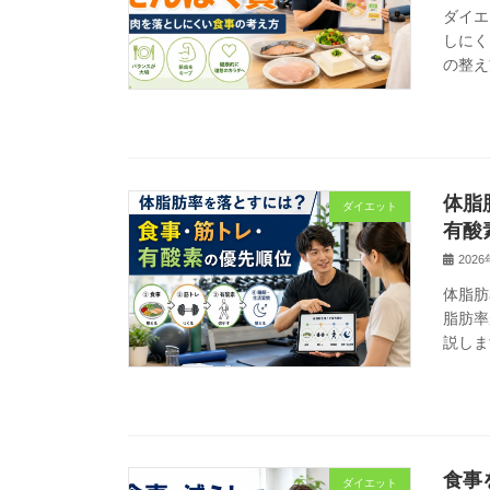
ダイエ
しにく
の整え
体脂
ダイエット
有酸
202
体脂肪
脂肪率
説しま
食事
ダイエット