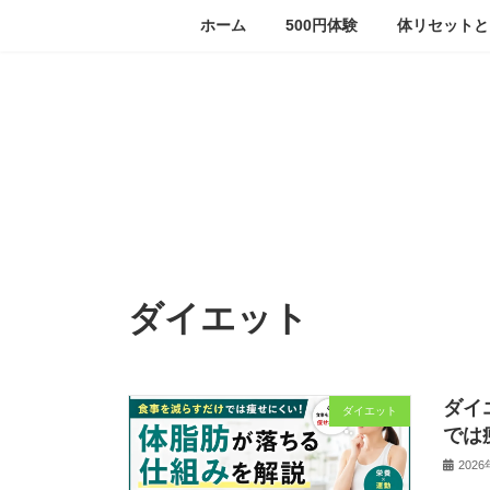
コ
ナ
ホーム
500円体験
体リセットと
ン
ビ
テ
ゲ
ン
ー
ツ
シ
へ
ョ
ス
ン
キ
に
ッ
移
プ
動
ダイエット
ダイ
ダイエット
では
202