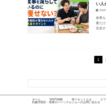
い人
202
食事を
量だけ
見直す
固
1
定
投
ペ
ー
稿
ジ
の
ペ
ホーム
500円体験
体リセットとは
ビフ
札幌市西区・発寒のパーソナルジムへのお問い合わせ