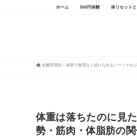
コ
ナ
ホーム
500円体験
体リセットと
ン
ビ
テ
ゲ
ン
ー
ツ
シ
へ
ョ
ス
ン
キ
に
ッ
移
プ
動
札幌市西区・発寒で無理なく続けられるパーソナル
体重は落ちたのに見
勢・筋肉・体脂肪の関