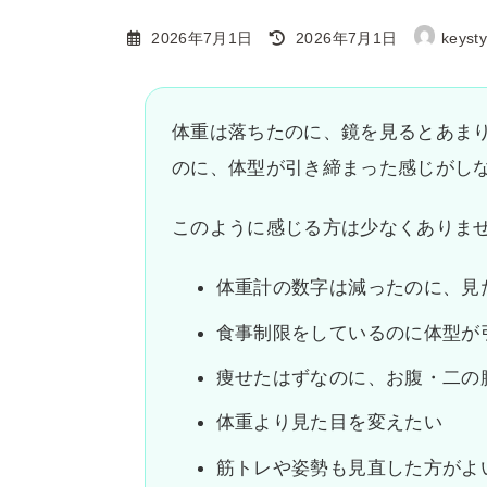
最
2026年7月1日
2026年7月1日
keysty
終
更
新
体重は落ちたのに、鏡を見るとあま
日
のに、体型が引き締まった感じがし
時
:
このように感じる方は少なくありま
体重計の数字は減ったのに、見
食事制限をしているのに体型が
痩せたはずなのに、お腹・二の
体重より見た目を変えたい
筋トレや姿勢も見直した方がよ