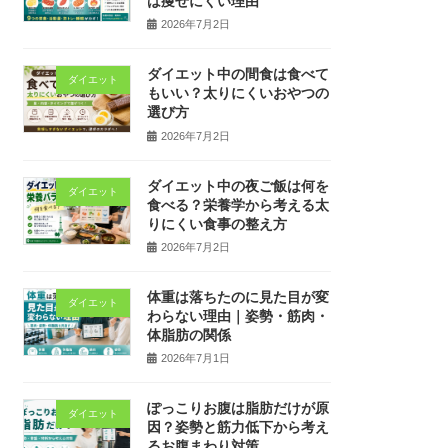
は痩せにくい理由
2026年7月2日
ダイエット中の間食は食べて
ダイエット
もいい？太りにくいおやつの
選び方
2026年7月2日
ダイエット中の夜ご飯は何を
ダイエット
食べる？栄養学から考える太
りにくい食事の整え方
2026年7月2日
体重は落ちたのに見た目が変
ダイエット
わらない理由｜姿勢・筋肉・
体脂肪の関係
2026年7月1日
ぽっこりお腹は脂肪だけが原
ダイエット
因？姿勢と筋力低下から考え
るお腹まわり対策