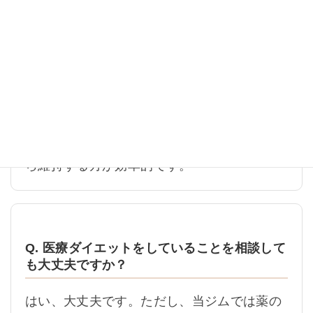
Q. 体重が落ちてからジムに行けばいいです
か？
できれば、体重が落ち始める時期から筋肉を
守る運動を始めるのがおすすめです。体重が
大きく落ちた後に筋肉を戻すより、減量中か
ら維持する方が効率的です。
Q. 医療ダイエットをしていることを相談して
も大丈夫ですか？
はい、大丈夫です。ただし、当ジムでは薬の