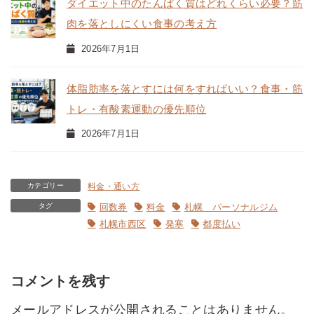
ダイエット中のたんぱく質はどれくらい必要？筋
肉を落としにくい食事の考え方
2026年7月1日
体脂肪率を落とすには何をすればいい？食事・筋
トレ・有酸素運動の優先順位
2026年7月1日
カテゴリー
料金・通い方
タグ
回数券
料金
札幌 パーソナルジム
札幌市西区
発寒
都度払い
コメントを残す
メールアドレスが公開されることはありません。