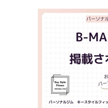
終
更
新
日
時
: