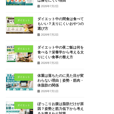
は痩せにくい理由
2026年7月2日
ダイエット中の間食は食べて
ダイエット
もいい？太りにくいおやつの
選び方
2026年7月2日
ダイエット中の夜ご飯は何を
ダイエット
食べる？栄養学から考える太
りにくい食事の整え方
2026年7月2日
体重は落ちたのに見た目が変
ダイエット
わらない理由｜姿勢・筋肉・
体脂肪の関係
2026年7月1日
ぽっこりお腹は脂肪だけが原
ダイエット
因？姿勢と筋力低下から考え
るお腹まわり対策