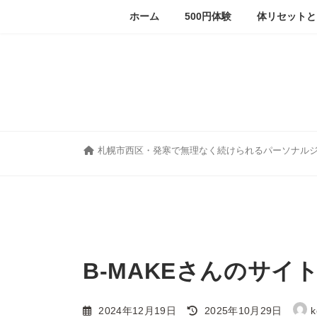
コ
ナ
ホーム
500円体験
体リセットと
ン
ビ
テ
ゲ
ン
ー
ツ
シ
へ
ョ
ス
ン
キ
に
ッ
移
プ
動
札幌市西区・発寒で無理なく続けられるパーソナル
B-MAKEさんのサ
最
2024年12月19日
2025年10月29日
k