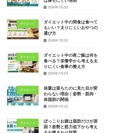
は痩せにくい理由
2026年7月2日
ダイエット中の間食は食べて
ダイエット
もいい？太りにくいおやつの
選び方
2026年7月2日
ダイエット中の夜ご飯は何を
ダイエット
食べる？栄養学から考える太
りにくい食事の整え方
2026年7月2日
体重は落ちたのに見た目が変
ダイエット
わらない理由｜姿勢・筋肉・
体脂肪の関係
2026年7月1日
ぽっこりお腹は脂肪だけが原
ダイエット
因？姿勢と筋力低下から考え
るお腹まわり対策