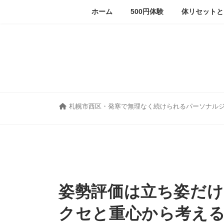
コ
ナ
ホーム
500円体験
体リセットと
ン
ビ
テ
ゲ
ン
ー
ツ
シ
へ
ョ
ス
ン
キ
に
ッ
移
プ
動
札幌市西区・発寒で無理なく続けられるパーソナル
姿勢評価は立ち姿だけ
クセと重心から考え