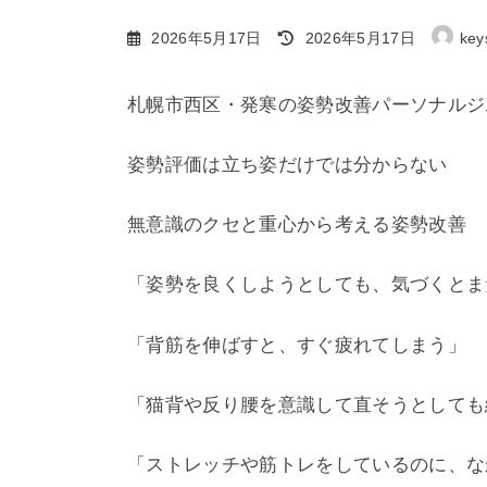
最
2026年5月17日
2026年5月17日
key
終
更
札幌市西区・発寒の姿勢改善パーソナルジ
新
日
姿勢評価は立ち姿だけでは分からない
時
:
無意識のクセと重心から考える姿勢改善
「姿勢を良くしようとしても、気づくとま
「背筋を伸ばすと、すぐ疲れてしまう」
「猫背や反り腰を意識して直そうとしても
「ストレッチや筋トレをしているのに、な