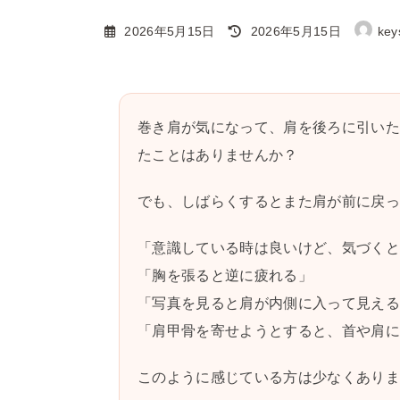
最
2026年5月15日
2026年5月15日
key
終
更
新
日
巻き肩が気になって、肩を後ろに引い
時
たことはありませんか？
:
でも、しばらくするとまた肩が前に戻
「意識している時は良いけど、気づく
「胸を張ると逆に疲れる」
「写真を見ると肩が内側に入って見え
「肩甲骨を寄せようとすると、首や肩
このように感じている方は少なくあり