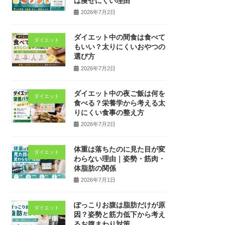
は痩せにくい理由
2026年7月2日
ダイエット中の間食は食べて
ダイエット
もいい？太りにくいおやつの
選び方
2026年7月2日
ダイエット中の夜ご飯は何を
ダイエット
食べる？栄養学から考える太
りにくい食事の整え方
2026年7月2日
体重は落ちたのに見た目が変
ダイエット
わらない理由｜姿勢・筋肉・
体脂肪の関係
2026年7月1日
ぽっこりお腹は脂肪だけが原
ダイエット
因？姿勢と筋力低下から考え
るお腹まわり対策