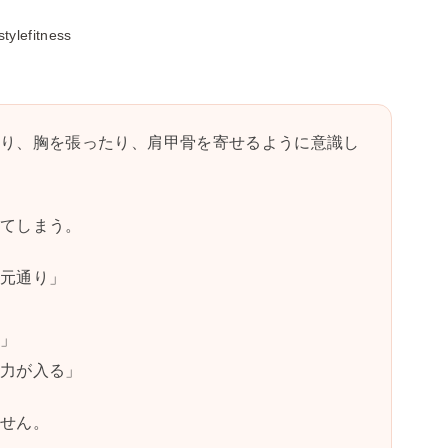
stylefitness
たり、胸を張ったり、肩甲骨を寄せるように意識し
ってしまう。
と元通り」
る」
に力が入る」
ません。