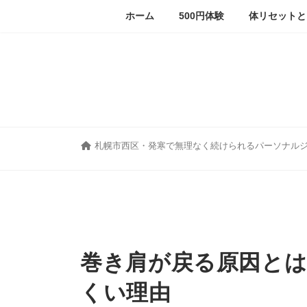
コ
ナ
ホーム
500円体験
体リセットと
ン
ビ
テ
ゲ
ン
ー
ツ
シ
へ
ョ
ス
ン
キ
に
ッ
移
プ
動
札幌市西区・発寒で無理なく続けられるパーソナル
巻き肩が戻る原因と
くい理由