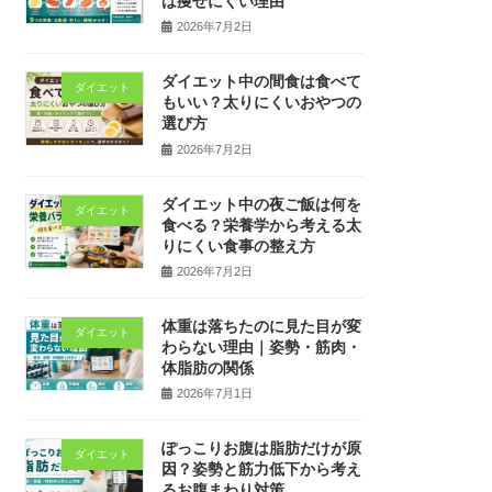
は痩せにくい理由
2026年7月2日
ダイエット中の間食は食べて
ダイエット
もいい？太りにくいおやつの
選び方
2026年7月2日
ダイエット中の夜ご飯は何を
ダイエット
食べる？栄養学から考える太
りにくい食事の整え方
2026年7月2日
体重は落ちたのに見た目が変
ダイエット
わらない理由｜姿勢・筋肉・
体脂肪の関係
2026年7月1日
ぽっこりお腹は脂肪だけが原
ダイエット
因？姿勢と筋力低下から考え
るお腹まわり対策