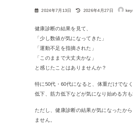
最
2024年7月13日
2026年4月27日
key
終
更
健康診断の結果を見て、
新
「少し数値が気になってきた」
日
「運動不足を指摘された」
時
:
「このままで大丈夫かな」
と感じたことはありませんか？
特に50代・60代になると、体重だけで
低下、筋力低下などが気になり始める方も
ただし、健康診断の結果が気になったから
ません。