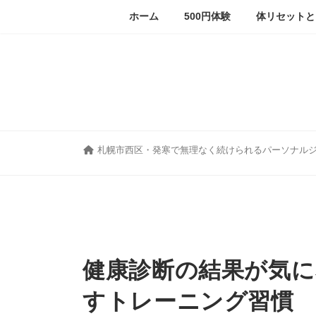
コ
ナ
ホーム
500円体験
体リセットと
ン
ビ
テ
ゲ
ン
ー
ツ
シ
へ
ョ
ス
ン
キ
に
ッ
移
プ
動
札幌市西区・発寒で無理なく続けられるパーソナル
健康診断の結果が気に
すトレーニング習慣