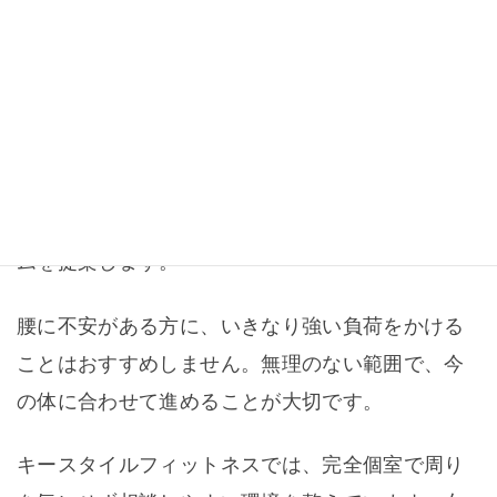
たとえば、ヒップリフトで腰に効いてしまう方に
は、足の位置や骨盤の角度、腹圧、お尻に力が入
るタイミングを確認します。
スクワットで腰や前ももに効きやすい方には、股
関節の使い方、重心の位置、しゃがむ深さ、上半
身の角度などを見ながら、その方に合ったフォー
ムを提案します。
腰に不安がある方に、いきなり強い負荷をかける
ことはおすすめしません。無理のない範囲で、今
の体に合わせて進めることが大切です。
キースタイルフィットネスでは、完全個室で周り