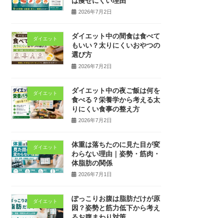
は痩せにくい理由
2026年7月2日
ダイエット中の間食は食べて
ダイエット
もいい？太りにくいおやつの
選び方
2026年7月2日
ダイエット中の夜ご飯は何を
ダイエット
食べる？栄養学から考える太
りにくい食事の整え方
2026年7月2日
体重は落ちたのに見た目が変
ダイエット
わらない理由｜姿勢・筋肉・
体脂肪の関係
2026年7月1日
ぽっこりお腹は脂肪だけが原
ダイエット
因？姿勢と筋力低下から考え
るお腹まわり対策