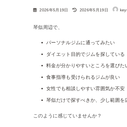
最
2026年5月19日
2026年5月19日
key
終
更
琴似周辺で、
新
日
パーソナルジムに通ってみたい
時
:
ダイエット目的でジムを探している
料金が分かりやすいところを選びた
食事指導も受けられるジムが良い
女性でも相談しやすい雰囲気か不安
琴似だけで探すべきか、少し範囲を
このように感じていませんか？