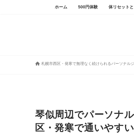
コ
ナ
ホーム
500円体験
体リセットと
ン
ビ
テ
ゲ
ン
ー
ツ
シ
へ
ョ
ス
ン
キ
に
ッ
移
プ
動
札幌市西区・発寒で無理なく続けられるパーソナル
琴似周辺でパーソナル
区・発寒で通いやす