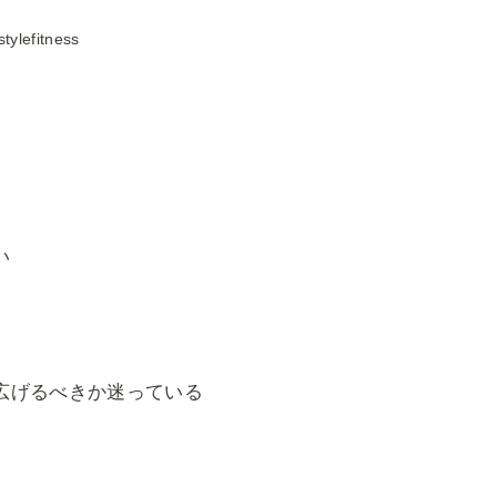
stylefitness
い
広げるべきか迷っている