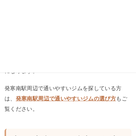
も可能か
から判断できます。
無理な勧誘
その場で決めずに検討できる安心感も大
がないか
切です。
札幌市西区や発寒周辺でジムを探している方は、
発寒でパーソナルジムを探す方へのガイド
も参考
になります。
発寒南駅周辺で通いやすいジムを探している方
は、
発寒南駅周辺で通いやすいジムの選び方
もご
覧ください。